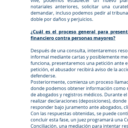
vive, podemos establecer un nuevo plan
notariales anteriores, solicitar una cura
demandar, incluso podemos pedir al tribun
doble por daños y perjuicios.
¿Cuál es el proceso general para presen
financiero contra personas mayores?
Después de una consulta, intentaremos reso
informal mediante cartas y posiblemente med
funciona, presentaremos una petición ante el 
petición, el abusador recibirá aviso de la acc
defenderse.
Posteriormente, comienza un proceso llamad
donde podemos obtener información como re
de abogados y registros médicos. Durante e
realizar declaraciones (deposiciones), donde
responder bajo juramento ante abogados, clie
Con las respuestas obtenidas, se puede conti
concluir esta fase, un juez programará una C
Conciliación, una mediación para intentar reso