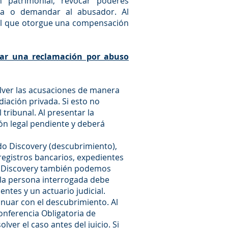
 patrimonial, revocar poderes
tela o demandar al abusador. Al
al que otorgue una compensación
tar una reclamación por abuso
lver las acusaciones de manera
iación privada. Si esto no
tribunal. Al presentar la
ión legal pendiente y deberá
o Discovery (descubrimiento),
gistros bancarios, expedientes
l Discovery también podemos
 la persona interrogada debe
ntes y un actuario judicial.
nuar con el descubrimiento. Al
onferencia Obligatoria de
lver el caso antes del juicio. Si