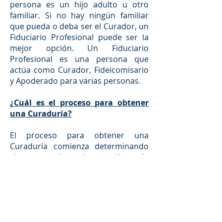
persona es un hijo adulto u otro
familiar. Si no hay ningún familiar
que pueda o deba ser el Curador, un
Fiduciario Profesional puede ser la
mejor opción. Un Fiduciario
Profesional es una persona que
actúa como Curador, Fideicomisario
y Apoderado para varias personas.
¿Cuál es el proceso para obtener
una Curaduría?
El proceso para obtener una
Curaduría comienza determinando
si esta es la mejor opción y la
alternativa menos restrictiva para
ayudar a una persona. Esta decisión
la toma nuestra firma tras discutir la
situación con la familia y también
con el presunto curatelado. Si se